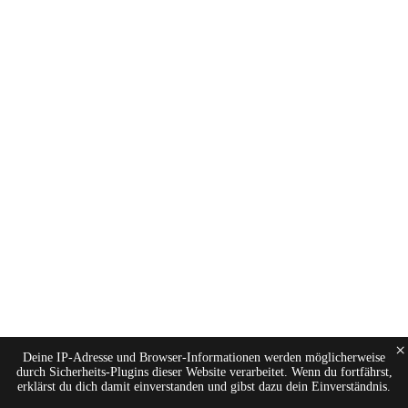
×
Deine IP-Adresse und Browser-Informationen werden möglicherweise
durch Sicherheits-Plugins dieser Website verarbeitet. Wenn du fortfährst,
erklärst du dich damit einverstanden und gibst dazu dein Einverständnis.